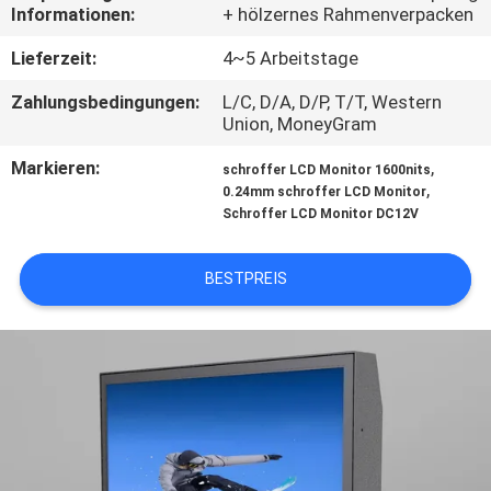
Informationen:
+ hölzernes Rahmenverpacken
TRETEN
Lieferzeit:
4~5 Arbeitstage
SIE
Zahlungsbedingungen:
L/C, D/A, D/P, T/T, Western
MIT
Union, MoneyGram
UNS
Markieren:
,
schroffer LCD Monitor 1600nits
,
IN
0.24mm schroffer LCD Monitor
Schroffer LCD Monitor DC12V
VERBINDUNG
BESTPREIS
NACHRICHTEN
FORDERN
SIE
EIN
ZITAT