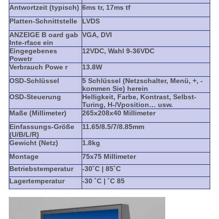
Antwortzeit (typisch)
6ms tr, 17ms tf
Platten-Schnittstelle
LVDS
ANZEIGE B oard gab
VGA, DVI
Inte-rface ein
Eingegebenes
12VDC, Wahl 9-36VDC
Powetr
Verbrauch Powe r
13.8W
OSD-Schlüssel
5 Schlüssel (Netzschalter, Menü, +, -
kommen Sie) herein
OSD-Steuerung
Helligkeit, Farbe, Kontrast, Selbst-
Turing, H-/Vposition… usw.
Maße (Millimeter)
265x208x40 Millimeter
Einfassungs-Größe
11.65/8.5/7/8.85mm
(U/B/L/R)
Gewicht (Netz)
1.8kg
Montage
75x75 Millimeter
Betriebstemperatur
-30˚C | 85˚C
Lagertemperatur
-30 ˚C | ˚C 85