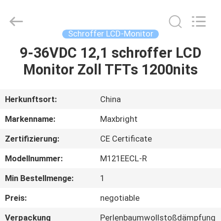
digitale
Beschilderung
im
Freien
Fournisseur.
Schroffer LCD-Monitor
Copyright
©
2019
9-36VDC 12,1 schroffer LCD
HAUS
-
2025
Monitor Zoll TFTs 1200nits
Maxbright
Display
Media
PRODUKTE
(Shenzhen)
Co.,
Ltd..
Herkunftsort:
China
All
Rights
ÜBER
Reserved.
Markenname:
Maxbright
UNS
Zertifizierung:
CE Certificate
Modellnummer:
M121EECL-R
FABRIK-
AUSFLUG
Min Bestellmenge:
1
Preis:
negotiable
QUALITÄTSKONTROLLE
Verpackung
Perlenbaumwollstoßdämpfung