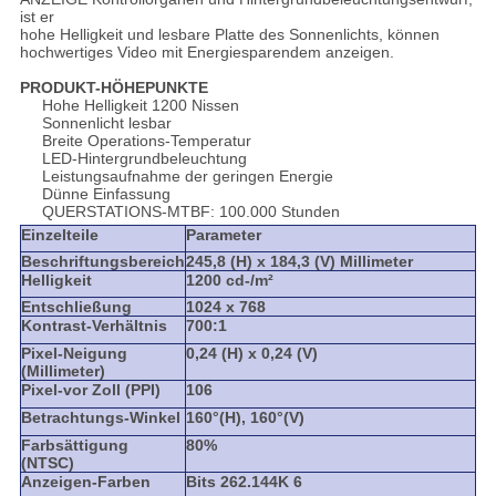
ist er
hohe Helligkeit und lesbare Platte des Sonnenlichts, können
hochwertiges Video mit Energiesparendem anzeigen.
PRODUKT-HÖHEPUNKTE
Hohe Helligkeit 1200 Nissen
Sonnenlicht lesbar
Breite Operations-Temperatur
LED-Hintergrundbeleuchtung
Leistungsaufnahme der geringen Energie
Dünne Einfassung
QUERSTATIONS-MTBF: 100.000 Stunden
Einzelteile
Parameter
Beschriftungsbereich
245,8 (H) x 184,3 (V) Millimeter
Helligkeit
1200 cd-/m²
Entschließung
1024 x 768
Kontrast-Verhältnis
700:1
Pixel-Neigung
0,24 (H) x 0,24 (V)
(Millimeter)
Pixel-vor Zoll (PPI)
106
Betrachtungs-Winkel
160°(H), 160°(V)
Farbsättigung
80%
(NTSC)
Anzeigen-Farben
Bits 262.144K 6