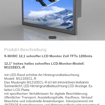
SITEMAP
PRIVACY
POLICY
Produkt-Beschreibung
9-36VDC 12,1 schroffer LCD Monitor Zoll TFTs 1200nits
12,1“ hohes helles schroffes LCD-Monitor-Modell:
M121EECL-R
mit LED-Rand erhöhte Art Hintergrundbeleuchtung
Modell: M121EECL-R
Das Maxbright M121EECL-R
ist ein innovatives lesbares
Sonnenlicht, LED-Hintergrundbeleuchtung LCD-Anzeige.
Es
liefert LCD-Platte
mit spezifischen Verhältnissen für digitale Beschilderung,
öffentlicher Transport, Ausstellungshalle, Kaufhaus, Verkauf
Maschine und industrielle Anwendungen. Inkorporierend mit
ANZEIGE Kontrollorganen und Hintergrundbeleuchtungsentwurf,