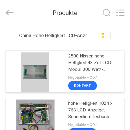
digitale
Beschilderung
im
Produkte
Freien
Fournisseur.
Copyright
©
2019
HAUS
32
-
2023
China Hohe Helligkeit LCD-Anzeige
outdoordigital-
Lcd-digitale
signage.com.
All
PRODUKTE
Rights
Beschilderung im
Reserved.
2500 Nissen hohe
Helligkeit 43 Zoll LCD-
Freien
ÜBER
Modul, 300 Watt-
UNS
Leistungsaufnahme
Negotiable MOQ:1
KONTAKT
33
FABRIK-
Doppelte mit Seiten
hohe Helligkeit 1024 x
AUSFLUG
768 LCD-Anzeige,
versehene digitale
Sonnenlicht-lesbarer
QUALITÄTSKONTROLLE
Schirm 10,4“
Negotiable MOQ:1
Beschilderung