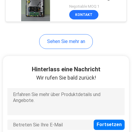
OF320EDCP
Negotiable MOQ:1
KONTAKT
16
Lcd-Kiosk im Freien
Sehen Sie mehr an
Hinterlass eine Nachricht
Wir rufen Sie bald zurück!
6
Hohe Helligkeits-
digitale
Beschilderung