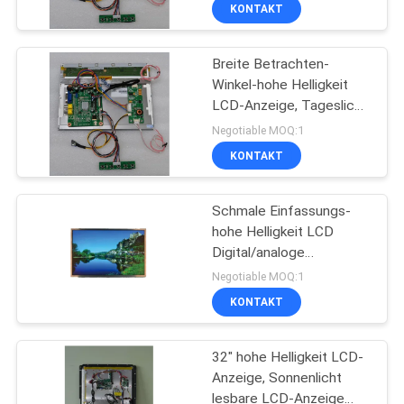
KONTAKT
TRETEN
Breite Betrachten-
SIE
22
Winkel-hohe Helligkeit
MIT
LCD-Anzeige, Tageslicht
Digital-Totem im
UNS
lesbare LCD-Anzeige
Negotiable MOQ:1
Freien
IN
KONTAKT
VERBINDUNG
Schmale Einfassungs-
hohe Helligkeit LCD
FORDERN
Digital/analoge
25
Schnittstelle anzeigen
SIE
Negotiable MOQ:1
Innenanzeige der
KONTAKT
EIN
ZITAT
digitalen
32" hohe Helligkeit LCD-
Beschilderung
Anzeige, Sonnenlicht
NACHRICHTEN
lesbare LCD-Anzeige