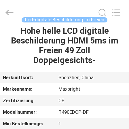
digitale
Beschilderung
im
Freien
Fournisseur.
Lcd-digitale Beschilderung im Freien
Copyright
©
2019
Hohe helle LCD digitale
HAUS
-
2023
Beschilderung HDMI 5ms im
outdoordigital-
signage.com.
All
PRODUKTE
Freien 49 Zoll
Rights
Reserved.
Doppelgesichts-
ÜBER
UNS
Herkunftsort:
Shenzhen, China
Markenname:
Maxbright
FABRIK-
Zertifizierung:
CE
AUSFLUG
Modellnummer:
T490EDCP-DF
QUALITÄTSKONTROLLE
Min Bestellmenge:
1