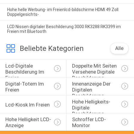
Hohe helle Werbung- im Freienlcd-bildschirme HDMI 49 Zoll
Doppelgesichts-
LCD Nissen digitaler Beschilderung 3000 RK3288 RK3399 im
Freien mit Bluetooth
Beliebte Kategorien
Alle
Lcd-Digitale 
Doppelte Mit Seiten 
Beschilderung Im 
Versehene Digitale 
Freien
Beschilderung
Digital-Totem Im 
Innenanzeige Der 
Freien
Digitalen 
Beschilderung
Hohe Helligkeits-
Lcd-Kiosk Im Freien
Digitale 
Beschilderung
Hohe Helligkeit LCD-
Schroffer LCD-
Anzeige
Monitor