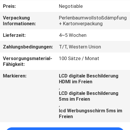
Preis:
Negotiable
TRETEN
Verpackung
Perlenbaumwollstoßdämpfung
SIE
Informationen:
+ Kartonverpackung
MIT
Lieferzeit:
4~5 Wochen
UNS
Zahlungsbedingungen:
T/T, Western Union
IN
Versorgungsmaterial-
100 Sätze / Monat
VERBINDUNG
Fähigkeit:
Markieren:
LCD digitale Beschilderung
FORDERN
HDMI im Freien
,
SIE
LCD digitale Beschilderung
EIN
5ms im Freien
,
ZITAT
lcd Werbungsschirm 5ms im
Freien
NACHRICHTEN