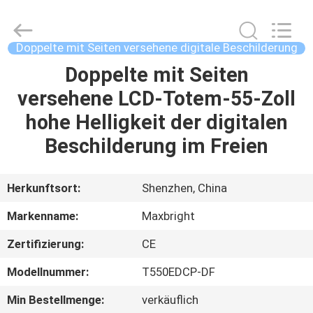
digitale
Beschilderung
im
Freien
Fournisseur.
Doppelte mit Seiten versehene digitale Beschilderung
Copyright
©
2019
Doppelte mit Seiten
HAUS
-
2023
versehene LCD-Totem-55-Zoll
outdoordigital-
signage.com.
All
PRODUKTE
hohe Helligkeit der digitalen
Rights
Reserved.
Beschilderung im Freien
ÜBER
UNS
Herkunftsort:
Shenzhen, China
Markenname:
Maxbright
FABRIK-
Zertifizierung:
CE
AUSFLUG
Modellnummer:
T550EDCP-DF
QUALITÄTSKONTROLLE
Min Bestellmenge:
verkäuflich