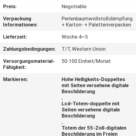
Preis:
Negotiable
TRETEN
Verpackung
Perlenbaumwollstoßdämpfung
SIE
Informationen:
+ Karton- + Palettenverpacken
MIT
Lieferzeit:
Woche 4~5
UNS
Zahlungsbedingungen:
T/T, Western Union
IN
Versorgungsmaterial-
50-100 Einheit/Monat
VERBINDUNG
Fähigkeit:
Markieren:
Hohe Helligkeits-Doppeltes
FORDERN
mit Seiten versehene digitale
Beschilderung
SIE
,
EIN
Lcd-Totem-doppelte mit
Seiten versehene digitale
ZITAT
Beschilderung
,
Totem der 55-Zoll-digitalen
NACHRICHTEN
Beschilderung im Freien