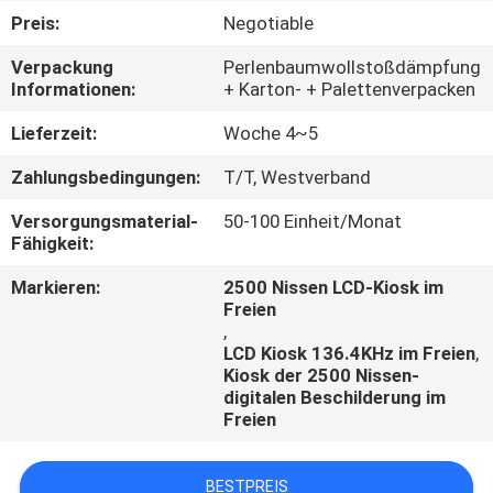
Preis:
Negotiable
TRETEN
Verpackung
Perlenbaumwollstoßdämpfung
SIE
Informationen:
+ Karton- + Palettenverpacken
MIT
Lieferzeit:
Woche 4~5
UNS
Zahlungsbedingungen:
T/T, Westverband
IN
Versorgungsmaterial-
50-100 Einheit/Monat
VERBINDUNG
Fähigkeit:
Markieren:
2500 Nissen LCD-Kiosk im
FORDERN
Freien
,
SIE
LCD Kiosk 136.4KHz im Freien
,
EIN
Kiosk der 2500 Nissen-
digitalen Beschilderung im
ZITAT
Freien
NACHRICHTEN
BESTPREIS