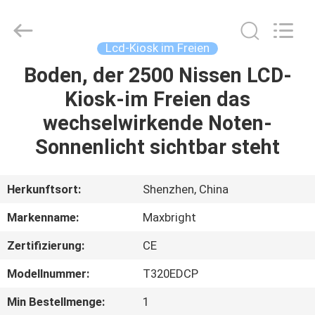
digitale
Beschilderung
im
Freien
Fournisseur.
Lcd-Kiosk im Freien
Copyright
©
2019
Boden, der 2500 Nissen LCD-
HAUS
-
2023
Kiosk-im Freien das
outdoordigital-
signage.com.
All
PRODUKTE
wechselwirkende Noten-
Rights
Reserved.
Sonnenlicht sichtbar steht
ÜBER
UNS
Herkunftsort:
Shenzhen, China
Markenname:
Maxbright
FABRIK-
Zertifizierung:
CE
AUSFLUG
Modellnummer:
T320EDCP
QUALITÄTSKONTROLLE
Min Bestellmenge:
1