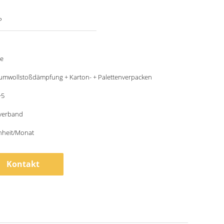
P
le
umwollstoßdämpfung + Karton- + Palettenverpacken
~5
tverband
nheit/Monat
Kontakt