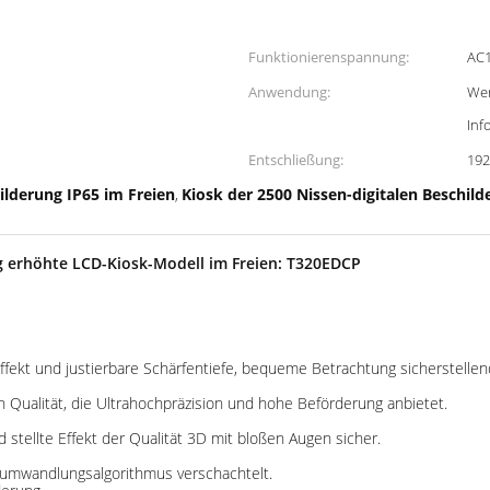
Funktionierenspannung:
AC1
Anwendung:
Wer
Inf
Entschließung:
192
hilderung IP65 im Freien
Kiosk der 2500 Nissen-digitalen Beschild
,
 erhöhte LCD-Kiosk-Modell im Freien: T320EDCP
effekt und justierbare Schärfentiefe, bequeme Betrachtung sicherstellen
n Qualität, die Ultrahochpräzision und hohe Beförderung anbietet.
 stellte Effekt der Qualität 3D mit bloßen Augen sicher.
htumwandlungsalgorithmus verschachtelt.