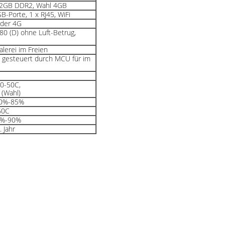
 2GB DDR2, Wahl 4GB
-Porte, 1 x RJ45, WiFi
oder 4G
80 (D) ohne Luft-Betrug,
alerei im Freien
n gesteuert durch MCU für im
20-50C,
 (Wahl)
 10%-85%
60C
 5%-90%
. Jahr