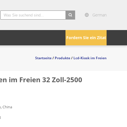
German
search
Fordern Sie ein Zitat
Startseite
/
Produkte
/
Lcd-Kiosk im Freien
n im Freien 32 Zoll-2500
, China
t