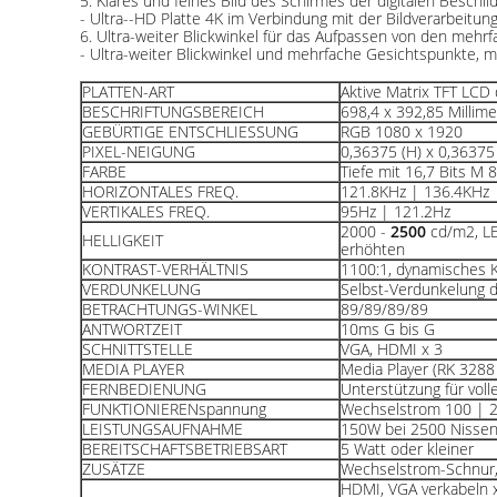
5. Klares und feines Bild des Schirmes der digitalen Beschil
- Ultra--HD Platte 4K im Verbindung mit der Bildverarbeitu
6. Ultra-weiter Blickwinkel für das Aufpassen von den mehr
- Ultra-weiter Blickwinkel und mehrfache Gesichtspunkte, m
PLATTEN-ART
Aktive Matrix TFT LCD 
BESCHRIFTUNGSBEREICH
698,4 x 392,85 Millim
GEBÜRTIGE ENTSCHLIESSUNG
RGB 1080 x 1920
PIXEL-NEIGUNG
0,36375 (H) x 0,36375 
FARBE
Tiefe mit 16,7 Bits M 8
HORIZONTALES FREQ.
121.8KHz | 136.4KHz
VERTIKALES FREQ.
95Hz | 121.2Hz
2000 -
2500
cd/m2, LE
HELLIGKEIT
erhöhten
KONTRAST-VERHÄLTNIS
1100:1, dynamisches K
VERDUNKELUNG
Selbst-Verdunkelung d
BETRACHTUNGS-WINKEL
89/89/89/89
ANTWORTZEIT
10ms G bis G
SCHNITTSTELLE
VGA, HDMI x 3
MEDIA PLAYER
Media Player (RK 3288
FERNBEDIENUNG
Unterstützung für vol
FUNKTIONIERENspannung
Wechselstrom 100 | 
LEISTUNGSAUFNAHME
150W bei 2500 Nissen 
BEREITSCHAFTSBETRIEBSART
5 Watt oder kleiner
ZUSÄTZE
Wechselstrom-Schnur,
HDMI, VGA verkabeln 