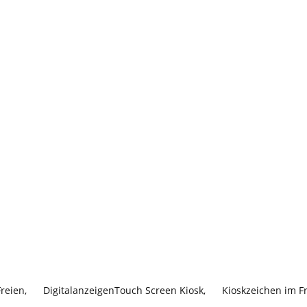
Freien
,
DigitalanzeigenTouch Screen Kiosk
,
Kioskzeichen im F