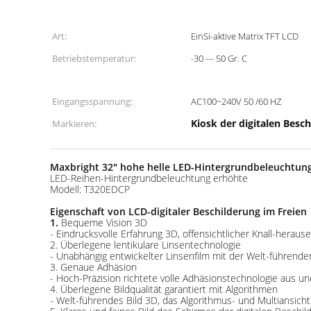
Art:
EinSi-aktive Matrix TFT LCD
Betriebstemperatur:
-30 --- 50 Gr. C
Eingangsspannung:
AC100~240V 50 /60 HZ
Kiosk der digitalen Besc
Markieren:
Maxbright 32" hohe helle LED-Hintergrundbeleuchtung
LED-Reihen-Hintergrundbeleuchtung erhöhte
Modell: T320EDCP
Eigenschaft von LCD-digitaler Beschilderung im Freien
1.
Bequeme Vision 3D
- Eindrucksvolle Erfahrung 3D, offensichtlicher Knall-heraus
2. Überlegene lentikulare Linsentechnologie
- Unabhängig entwickelter Linsenfilm mit der Welt-führende
3. Genaue Adhäsion
- Hoch-Präzision richtete volle Adhäsionstechnologie aus und
4. Überlegene Bildqualität garantiert mit Algorithmen
- Welt-führendes Bild 3D, das Algorithmus- und Multiansic