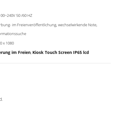
00~240V 50 /60 HZ
bung- im Freienveröffentlichung, wechselwirkende Note,
ormationssuche
0 x 1080
erung im Freien
Kiosk Touch Screen IP65 lcd
,
d.