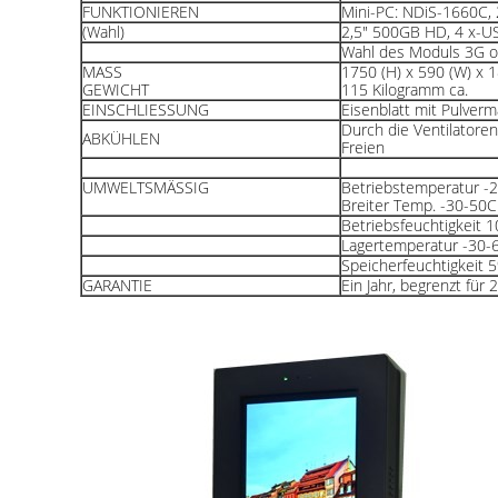
FUNKTIONIEREN
Mini-PC: NDiS-1660C,
(Wahl)
2,5" 500GB HD, 4 x-USB
Wahl des Moduls 3G 
MASS
1750 (H) x 590 (W) x 1
GEWICHT
115 Kilogramm ca.
EINSCHLIESSUNG
Eisenblatt mit Pulverm
Durch die Ventilatore
ABKÜHLEN
Freien
UMWELTSMÄSSIG
Betriebstemperatur -
Breiter Temp. -30-50C
Betriebsfeuchtigkeit
Lagertemperatur -30-
Speicherfeuchtigkeit
GARANTIE
Ein Jahr, begrenzt für 2