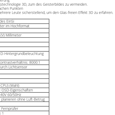
derung
ngstechnologie 3D, zum des Geisterbildes zu vermeiden.
fachen Punkten
ehrere Leute sicherstellend, um den Glas-freien Effekt 3D zu erfahren.
des EinSi
eter im Hochformat
(V) Millimeter
D-Hintergrundbeleuchtung
ontrastverhältnis: 8000:1
urch Lichtsensor
 CPU) (Wahl)
le OSD-Eigenschaften
240V 60/50Hz
planieren ohne Luft-Betrug
 Fernprüfer
x 1