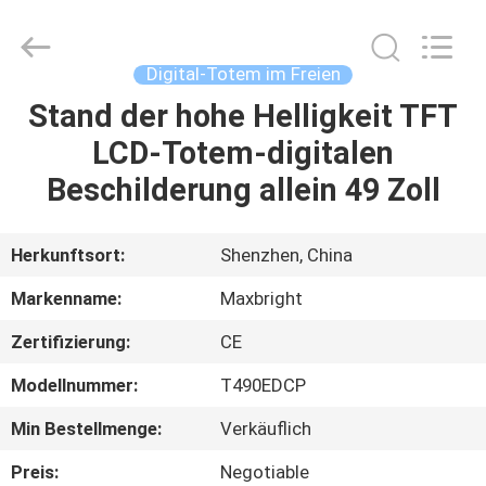
digitale
Beschilderung
im
Freien
Fournisseur.
Digital-Totem im Freien
Copyright
©
2019
Stand der hohe Helligkeit TFT
HAUS
-
2023
LCD-Totem-digitalen
outdoordigital-
signage.com.
All
PRODUKTE
Beschilderung allein 49 Zoll
Rights
Reserved.
ÜBER
Herkunftsort:
Shenzhen, China
UNS
Markenname:
Maxbright
Zertifizierung:
CE
FABRIK-
Modellnummer:
T490EDCP
AUSFLUG
Min Bestellmenge:
Verkäuflich
QUALITÄTSKONTROLLE
Preis:
Negotiable