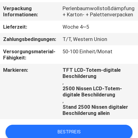
Verpackung
Perlenbaumwollstoßdämpfung
TRETEN
Informationen:
+ Karton- + Palettenverpacken
SIE
Lieferzeit:
Woche 4~5
MIT
Zahlungsbedingungen:
T/T, Western Union
UNS
Versorgungsmaterial-
50-100 Einheit/Monat
IN
Fähigkeit:
VERBINDUNG
Markieren:
TFT LCD-Totem-digitale
Beschilderung
,
FORDERN
2500 Nissen LCD-Totem-
SIE
digitale Beschilderung
,
EIN
Stand 2500 Nissen digitaler
Beschilderung allein
ZITAT
BESTPREIS
NACHRICHTEN