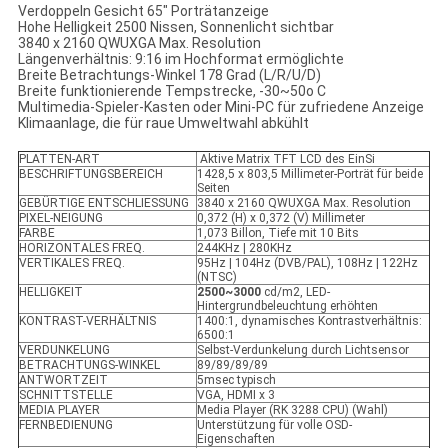
Verdoppeln Gesicht 65" Porträtanzeige
Hohe Helligkeit 2500 Nissen, Sonnenlicht sichtbar
3840 x 2160 QWUXGA Max. Resolution
Längenverhältnis: 9:16 im Hochformat ermöglichte
Breite Betrachtungs-Winkel 178 Grad (L/R/U/D)
Breite funktionierende Tempstrecke, -30~50o C
Multimedia-Spieler-Kasten oder Mini-PC für zufriedene Anzeige
Klimaanlage, die für raue Umweltwahl abkühlt
PLATTEN-ART
Aktive Matrix TFT LCD des EinSi
BESCHRIFTUNGSBEREICH
1428,5 x 803,5 Millimeter-Porträt für beide
Seiten
GEBÜRTIGE ENTSCHLIESSUNG
3840 x 2160 QWUXGA Max. Resolution
PIXEL-NEIGUNG
0,372 (H) x 0,372 (V) Millimeter
FARBE
1,073 Billon, Tiefe mit 10 Bits
HORIZONTALES FREQ.
244KHz | 280KHz
VERTIKALES FREQ.
95Hz | 104Hz (DVB/PAL), 108Hz | 122Hz
(NTSC)
HELLIGKEIT
2500~3000
cd/m2, LED-
Hintergrundbeleuchtung erhöhten
KONTRAST-VERHÄLTNIS
1400:1, dynamisches Kontrastverhältnis:
6500:1
VERDUNKELUNG
Selbst-Verdunkelung durch Lichtsensor
BETRACHTUNGS-WINKEL
89/89/89/89
ANTWORTZEIT
5msec typisch
SCHNITTSTELLE
VGA, HDMI x 3
MEDIA PLAYER
Media Player (RK 3288 CPU) (Wahl)
FERNBEDIENUNG
Unterstützung für volle OSD-
Eigenschaften