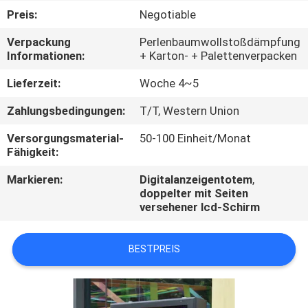
Preis:
Negotiable
TRETEN
Verpackung
Perlenbaumwollstoßdämpfung
SIE
Informationen:
+ Karton- + Palettenverpacken
MIT
Lieferzeit:
Woche 4~5
UNS
Zahlungsbedingungen:
T/T, Western Union
IN
Versorgungsmaterial-
50-100 Einheit/Monat
VERBINDUNG
Fähigkeit:
Markieren:
Digitalanzeigentotem
,
FORDERN
doppelter mit Seiten
versehener lcd-Schirm
SIE
EIN
BESTPREIS
ZITAT
NACHRICHTEN