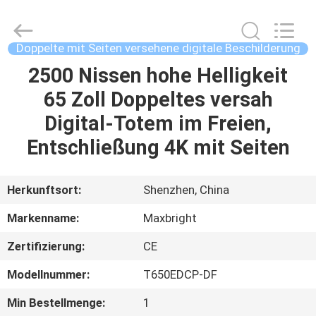
digitale
Beschilderung
im
Freien
Fournisseur.
Doppelte mit Seiten versehene digitale Beschilderung
Copyright
©
2019
2500 Nissen hohe Helligkeit
HAUS
-
2023
65 Zoll Doppeltes versah
outdoordigital-
signage.com.
All
PRODUKTE
Digital-Totem im Freien,
Rights
Reserved.
Entschließung 4K mit Seiten
ÜBER
UNS
Herkunftsort:
Shenzhen, China
Markenname:
Maxbright
FABRIK-
Zertifizierung:
CE
AUSFLUG
Modellnummer:
T650EDCP-DF
QUALITÄTSKONTROLLE
Min Bestellmenge:
1