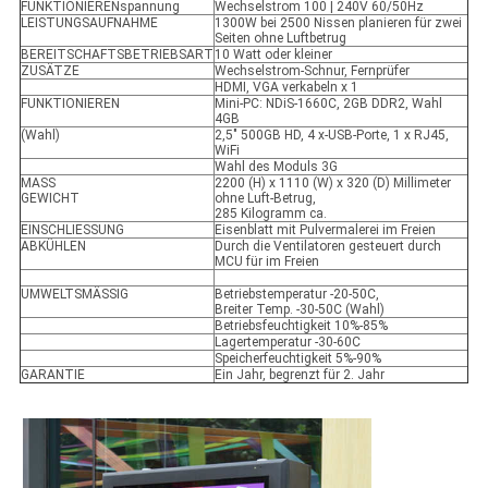
FUNKTIONIERENspannung
Wechselstrom 100 | 240V 60/50Hz
LEISTUNGSAUFNAHME
1300W bei 2500 Nissen planieren für zwei
Seiten ohne Luftbetrug
BEREITSCHAFTSBETRIEBSART
10 Watt oder kleiner
ZUSÄTZE
Wechselstrom-Schnur, Fernprüfer
HDMI, VGA verkabeln x 1
FUNKTIONIEREN
Mini-PC: NDiS-1660C, 2GB DDR2, Wahl
4GB
(Wahl)
2,5" 500GB HD, 4 x-USB-Porte, 1 x RJ45,
WiFi
Wahl des Moduls 3G
MASS
2200 (H) x 1110 (W) x 320 (D) Millimeter
GEWICHT
ohne Luft-Betrug,
285 Kilogramm ca.
EINSCHLIESSUNG
Eisenblatt mit Pulvermalerei im Freien
ABKÜHLEN
Durch die Ventilatoren gesteuert durch
MCU für im Freien
UMWELTSMÄSSIG
Betriebstemperatur -20-50C,
Breiter Temp. -30-50C (Wahl)
Betriebsfeuchtigkeit 10%-85%
Lagertemperatur -30-60C
Speicherfeuchtigkeit 5%-90%
GARANTIE
Ein Jahr, begrenzt für 2. Jahr