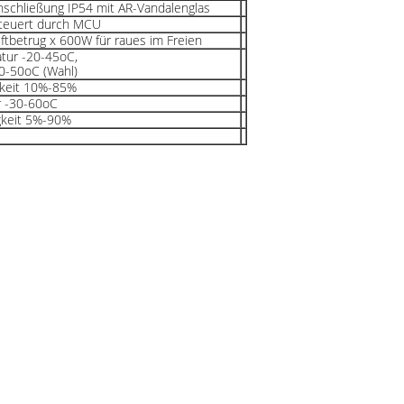
nschließung IP54 mit AR-Vandalenglas
steuert durch MCU
Luftbetrug x 600W für raues im Freien
tur -20-45oC,
30-50oC (Wahl)
gkeit 10%-85%
r -30-60oC
gkeit 5%-90%