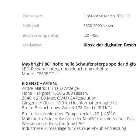
Platten-Art:
EinSi-aktive Matrix TFT LCD
Helligkeit:
1500-2000 Nissen
Betriebstemperatur:
-20 - 45C
Kiosk der digitalen Besc
Markieren:
Maxbright 86" hohe helle Schaufensterpuppe der digit
LED-Reihen-Hintergrundbeleuchtung erhöhte
Modell: T860EDCL
EIGENSCHAFTEN:
Aktive Matrix TFT LCD-Anzeige
Hohe Helligkeit 1500-2000 Nissen,
3840 x 2160 Max. QWUXGA Resolution
Längenverhältnis: 16:9 im Hochformat ermöglichte
Breite Betrachtungs-Winkel 178 Grad (L/R/U/D)
O
Breite funktionierende Tempstrecke, -20 | 45
C
Multimedia-Spieler Kasten oder MiniPC für zufriedenes Play
Wasserdichte Einschließung IP54
Industrielle Klimaanlage für das raue Abkühlen/Heizung