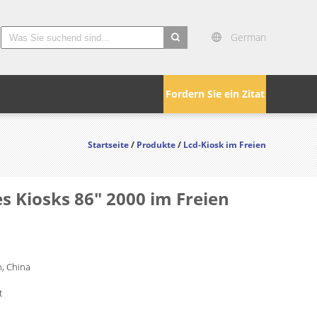
German
search
Fordern Sie ein Zitat
Startseite
/
Produkte
/
Lcd-Kiosk im Freien
s Kiosks 86" 2000 im Freien
, China
t