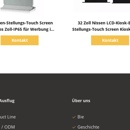
Zeige Details
Zeige Details
en-Stellungs-Touch Screen
32 Zoll Nissen LCD-Kiosk
es Zoll-IP65 für Werbung im
Stellungs-Touch Screen Kios
Freien
Freien
Kontakt
Kontakt
Ausflug
Über uns
uct Line
Bie
 / ODM
Geschichte