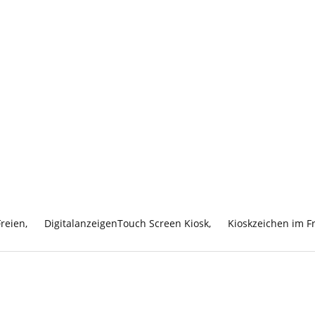
Freien
,
DigitalanzeigenTouch Screen Kiosk
,
Kioskzeichen im F