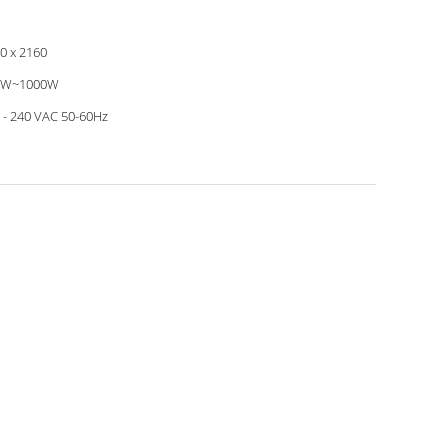
0 x 2160
0W~1000W
 - 240 VAC 50-60Hz