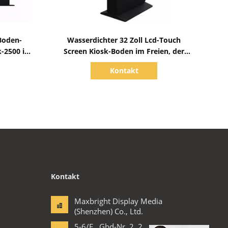
Zeige Details
-Boden-
Wasserdichter 32 Zoll Lcd-Touch
k-2500 im
Screen Kiosk-Boden im Freien, der
2500 Nissen steht
Kontakt
Kontakt
Maxbright Display Media
(Shenzhen) Co., Ltd.
5-6/F., Gbd-Nr. 2, 2.