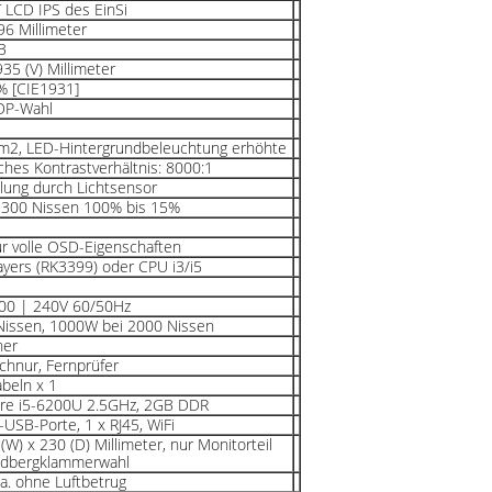
T LCD IPS des EinSi
96 Millimeter
B
935 (V) Millimeter
% [CIE1931]
DP-Wahl
m2, LED-Hintergrundbeleuchtung erhöhte
hes Kontrastverhältnis: 8000:1
lung durch Lichtsensor
 300 Nissen 100% bis 15%
ür volle OSD-Eigenschaften
ayers (RK3399) oder CPU i3/i5
00 | 240V 60/50Hz
Nissen, 1000W bei 2000 Nissen
ner
hnur, Fernprüfer
beln x 1
Core i5-6200U 2.5GHz, 2GB DDR
USB-Porte, 1 x RJ45, WiFi
(W) x 230 (D) Millimeter, nur Monitorteil
andbergklammerwahl
a. ohne Luftbetrug