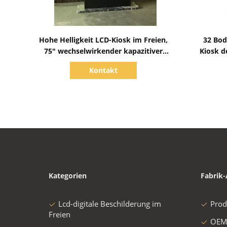
Zeige Details
Hohe Helligkeit LCD-Kiosk im Freien,
32 Bod
75" wechselwirkender kapazitiver
Kiosk d
Touch Screen
Kontakt
Kategorien
Fabrik-
Lcd-digitale Beschilderung im
Prod
Freien
OEM