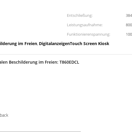
Entschließung:
384
Leistungsaufnahme:
80
Funktionierenspannung:
100
hilderung im Freien
DigitalanzeigenTouch Screen Kiosk
,
alen Beschilderung im Freien: T860EDCL
-back