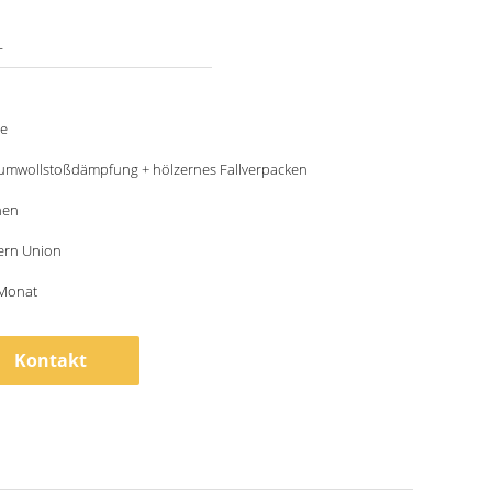
L
le
umwollstoßdämpfung + hölzernes Fallverpacken
hen
ern Union
/Monat
Kontakt