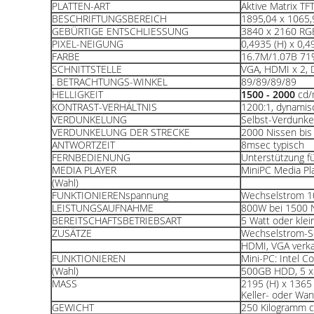
PLATTEN-ART
Aktive Matrix TF
BESCHRIFTUNGSBEREICH
1895,04 x 1065,
GEBÜRTIGE ENTSCHLIESSUNG
3840 x 2160 RG
PIXEL-NEIGUNG
0,4935 (H) x 0,4
FARBE
16.7M/1.07B 71
SCHNITTSTELLE
VGA, HDMI x 2, 
. BETRACHTUNGS-WINKEL
89/89/89/89
HELLIGKEIT
1500 - 2000
cd/
KONTRAST-VERHÄLTNIS
1200:1, dynamisc
VERDUNKELUNG
Selbst-Verdunke
VERDUNKELUNG DER STRECKE
2000 Nissen bis
ANTWORTZEIT
8msec typisch
FERNBEDIENUNG
Unterstützung f
MEDIA PLAYER
MiniPC Media Pl
(Wahl)
FUNKTIONIERENspannung
Wechselstrom 1
LEISTUNGSAUFNAHME
800W bei 1500 
BEREITSCHAFTSBETRIEBSART
5 Watt oder klei
ZUSÄTZE
Wechselstrom-Sc
HDMI, VGA verka
FUNKTIONIEREN
Mini-PC: Intel 
(Wahl)
500GB HDD, 5 x-
MASS
2195 (H) x 1365 
Keller- oder W
GEWICHT
250 Kilogramm c