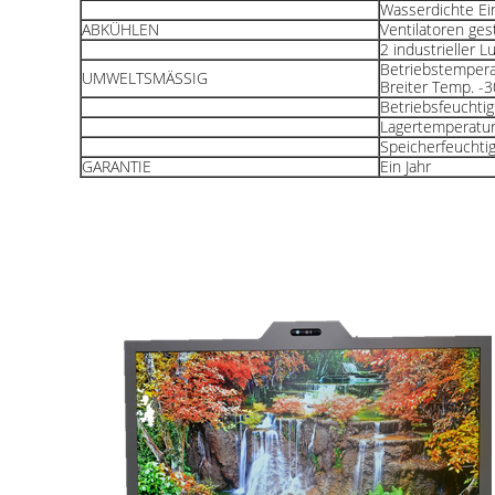
Wasserdichte Ei
ABKÜHLEN
Ventilatoren ge
2 industrieller 
Betriebstempera
UMWELTSMÄSSIG
Breiter Temp. -
Betriebsfeuchti
Lagertemperatu
Speicherfeuchti
GARANTIE
Ein Jahr