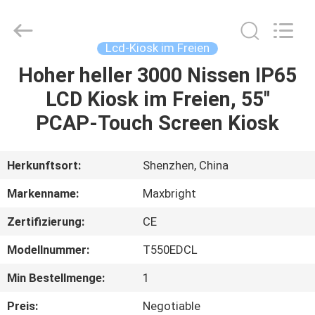
digitale
Beschilderung
im
Freien
Fournisseur.
Lcd-Kiosk im Freien
Copyright
©
2019
Hoher heller 3000 Nissen IP65
HAUS
-
2023
LCD Kiosk im Freien, 55"
outdoordigital-
signage.com.
All
PRODUKTE
PCAP-Touch Screen Kiosk
Rights
Reserved.
ÜBER
Herkunftsort:
Shenzhen, China
UNS
Markenname:
Maxbright
Zertifizierung:
CE
FABRIK-
Modellnummer:
T550EDCL
AUSFLUG
Min Bestellmenge:
1
QUALITÄTSKONTROLLE
Preis:
Negotiable