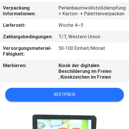
Verpackung
Perlenbaumwollstoßdämpfung
TRETEN
Informationen:
+ Karton- + Palettenverpacken
SIE
Lieferzeit:
Woche 4~5
MIT
Zahlungsbedingungen:
T/T, Western Union
UNS
Versorgungsmaterial-
50-100 Einheit/Monat
IN
Fähigkeit:
VERBINDUNG
Markieren:
Kiosk der digitalen
Beschilderung im Freien
,
Kioskzeichen im Freien
FORDERN
SIE
BESTPREIS
EIN
ZITAT
NACHRICHTEN