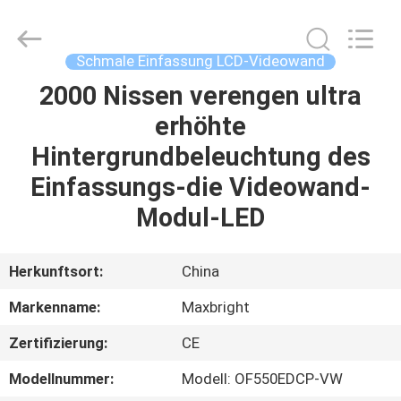
digitale
Beschilderung
im
Freien
Supplier.
Schmale Einfassung LCD-Videowand
Copyright
©
2019
2000 Nissen verengen ultra
HAUS
-
2025
erhöhte
Maxbright
Display
Media
PRODUKTE
Hintergrundbeleuchtung des
(Shenzhen)
Co.,
Ltd..
Einfassungs-die Videowand-
All
Rights
ÜBER
Modul-LED
Reserved.
UNS
Herkunftsort:
China
FABRIK-
Markenname:
Maxbright
AUSFLUG
Zertifizierung:
CE
QUALITÄTSKONTROLLE
Modellnummer:
Modell: OF550EDCP-VW