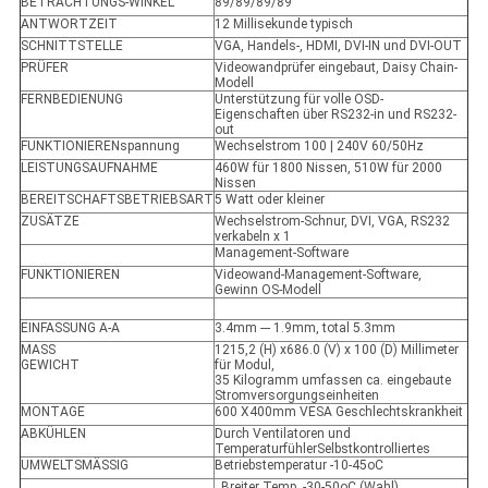
BETRACHTUNGS-WINKEL
89/89/89/89
ANTWORTZEIT
12 Millisekunde typisch
SCHNITTSTELLE
VGA, Handels-, HDMI, DVI-IN und DVI-OUT
PRÜFER
Videowandprüfer eingebaut, Daisy Chain-
Modell
FERNBEDIENUNG
Unterstützung für volle OSD-
Eigenschaften über RS232-in und RS232-
out
FUNKTIONIERENspannung
Wechselstrom 100 | 240V 60/50Hz
LEISTUNGSAUFNAHME
460W für 1800 Nissen, 510W für 2000
Nissen
BEREITSCHAFTSBETRIEBSART
5 Watt oder kleiner
ZUSÄTZE
Wechselstrom-Schnur, DVI, VGA, RS232
verkabeln x 1
Management-Software
FUNKTIONIEREN
Videowand-Management-Software,
Gewinn OS-Modell
EINFASSUNG A-A
3.4mm --- 1.9mm, total 5.3mm
MASS
1215,2 (H) x686.0 (V) x 100 (D) Millimeter
GEWICHT
für Modul,
35 Kilogramm umfassen ca. eingebaute
Stromversorgungseinheiten
MONTAGE
600 X400mm VESA Geschlechtskrankheit
ABKÜHLEN
Durch Ventilatoren und
TemperaturfühlerSelbstkontrolliertes
UMWELTSMÄSSIG
Betriebstemperatur -10-45oC
, Breiter Temp. -30-50oC (Wahl)