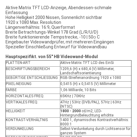
Aktive Matrix TFT LCD-Anzeige, Abendessen-schmale
Einfassung
Hohe Helligkeit 2000 Nissen, Sonnenlicht sichtbar
1920 x 1080 Max. Resolution
Längenverhältnis: 16:9, Querformat
Breite Betrachtungs-Winkel 178 Grad (L/R/U/D)
Breite funktionierende Tempstrecke, -10 | 50
C
O
Eingebauter Videowandprüfer, mit mehreren Eingängen
Spezieller Einschließung Entwurf für Videowandbau
Hauptspezifikt. von 55" HB Videowand-Modul
PLATTEN-ART
Aktive Matrix TFT LCD des EinSi
BESCHRIFTUNGSBEREICH
1209,6 (H) x 680,4 (V) Millimeter,
Landschaftsorientierung
GEBÜRTIGE ENTSCHLIESSUNG
RGB-Streifenanordnung 1920 x 1080
PIXEL-NEIGUNG
0,5415 (H) x 0,5415 (V) Millimeter
FARBE
1,06 Milliarde, 10 Bits
HORIZONTALES FREQ.
65KHz | 70KHz
VERTIKALES FREQ.
47Hz | 53Hz (DVB/PAL), 57Hz | 63Hz
(NTSC)
HELLIGKEIT
1800 - 2000
cd/m2, LED-
Hintergrundbeleuchtung erhöhte
KONTRAST-VERHÄLTNIS
1400:1, dynamisches Kontrastverhältnis:
8000:1
VERDUNKELUNG
Selbst-Verdunkelung durch Lichtsensor für
ganzes System