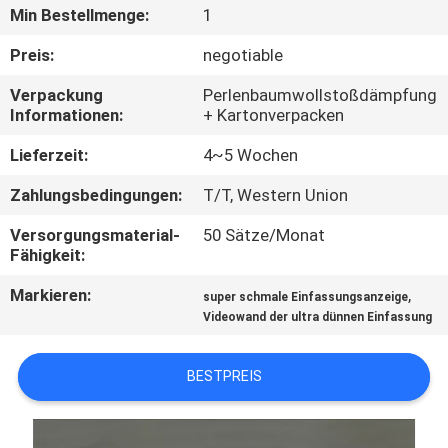
Min Bestellmenge:
1
TRETEN
Preis:
negotiable
SIE
Verpackung
Perlenbaumwollstoßdämpfung
MIT
Informationen:
+ Kartonverpacken
UNS
Lieferzeit:
4~5 Wochen
IN
Zahlungsbedingungen:
T/T, Western Union
VERBINDUNG
Versorgungsmaterial-
50 Sätze/Monat
Fähigkeit:
NACHRICHTEN
Markieren:
,
super schmale Einfassungsanzeige
Videowand der ultra dünnen Einfassung
FORDERN
SIE
BESTPREIS
EIN
ZITAT